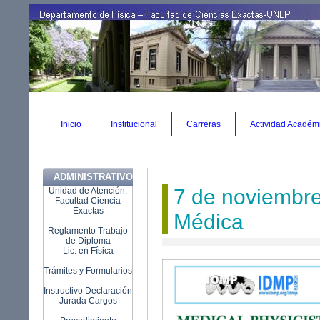
Cambiar
a
contenido.
|
Saltar
a
navegación
Herramientas
Secciones
Personales
Inicio
Institucional
Carreras
Actividad Académ
ADMINISTRATIVO
7 de noviembre 
Unidad de Atención.
Facultad Ciencia
Exactas
Médica
Reglamento Trabajo
de Diploma
Lic. en Física
Trámites y Formularios
Instructivo Declaración
Jurada Cargos