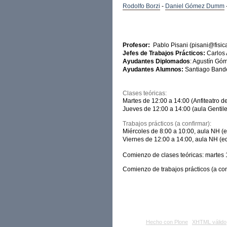
Rodolfo Borzi
-
Daniel Gómez Dumm
Profesor:
Pablo Pisani (
pisani@fisic
Jefes de Trabajos Prácticos:
Carlos 
Ayudantes Diplomados
: Agustín Gó
Ayudantes Alumnos:
Santiago Bande
Clases teóricas:
Martes de 12:00 a 14:00 (Anfiteatro de
Jueves de 12:00 a 14:00 (aula Gentile
Trabajos prácticos (a confirmar):
Miércoles de 8:00 a 10:00, aula NH (
Viernes de 12:00 a 14:00, aula NH (e
Comienzo de clases teóricas: martes 18
Comienzo de trabajos prácticos (a con
Acciones
de
Documento
Hecho con Plone
XHTML válido