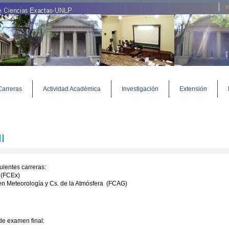
m
Carreras
Actividad Académica
Investigación
Extensión
I
uientes carreras:
a (FCEx)
 en Meteorología y Cs. de la Atmósfera (FCAG)
de examen final: