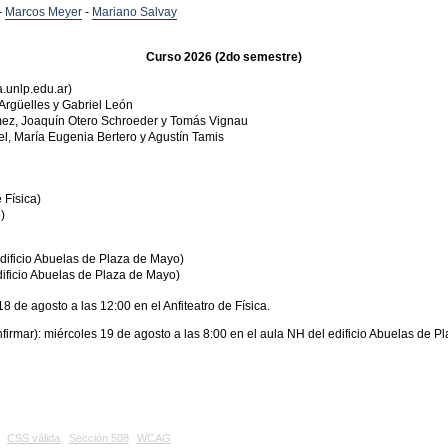
-
Marcos Meyer
-
Mariano Salvay
Curso 2026 (2do semestre)
a.unlp.edu.ar)
Argüelles y Gabriel León
mez, Joaquín Otero Schroeder y Tomás Vignau
l, María Eugenia Bertero y Agustín Tamis
 Física)
)
edificio Abuelas de Plaza de Mayo)
dificio Abuelas de Plaza de Mayo)
 de agosto a las 12:00 en el Anfiteatro de Física.
firmar): miércoles 19 de agosto a las 8:00 en el aula NH del edificio Abuelas de P
CSS válida
Sección 508
WCAG