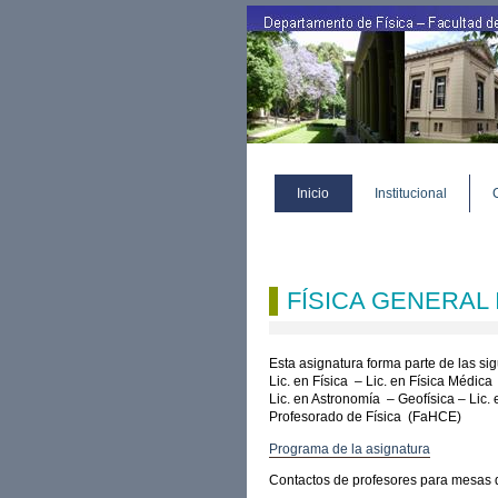
Cambiar
a
contenido.
|
Saltar
a
navegación
Herramientas
Secciones
Personales
Inicio
Institucional
FÍSICA GENERAL I
Esta asignatura forma parte de las sig
Lic. en Física – Lic. en Física Médic
Lic. en Astronomía – Geofísica – Lic.
Profesorado de Física (FaHCE)
Programa de la asignatura
Contactos de profesores para mesas 